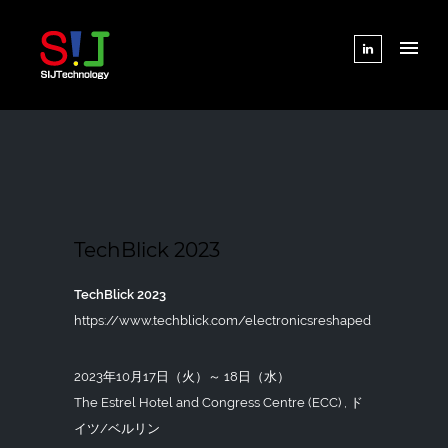
TechBlick 2023
TechBlick 2023
https://www.techblick.com/electronicsreshaped
2023年10月17日（火）～ 18日（水）
The Estrel Hotel and Congress Centre (ECC) , ド
イツ/ベルリン